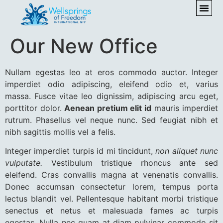
Our New Office
Nullam egestas leo at eros commodo auctor. Integer
imperdiet odio adipiscing, eleifend odio et, varius
massa. Fusce vitae leo dignissim, adipiscing arcu eget,
porttitor dolor.
Aenean pretium elit id
mauris imperdiet
rutrum. Phasellus vel neque nunc. Sed feugiat nibh et
nibh sagittis mollis vel a felis.
Integer imperdiet turpis id mi tincidunt,
non aliquet nunc
vulputate.
Vestibulum tristique rhoncus ante sed
eleifend. Cras convallis magna at venenatis convallis.
Donec accumsan consectetur lorem, tempus porta
lectus blandit vel. Pellentesque habitant morbi tristique
senectus et netus et malesuada fames ac turpis
egestas.
Nulla nec quam
at diam pulvinar commodo sit