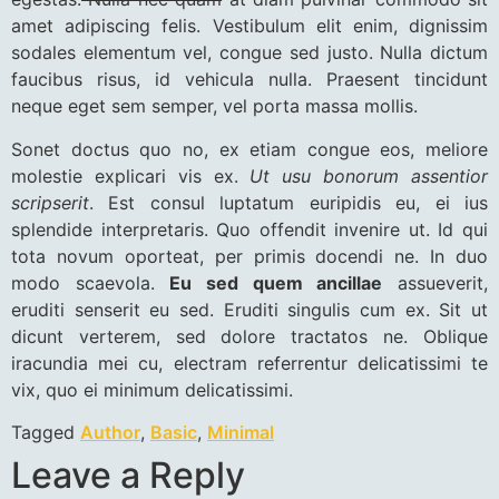
amet adipiscing felis. Vestibulum elit enim, dignissim
sodales elementum vel, congue sed justo. Nulla dictum
faucibus risus, id vehicula nulla. Praesent tincidunt
neque eget sem semper, vel porta massa mollis.
Sonet doctus quo no, ex etiam congue eos, meliore
molestie explicari vis ex.
Ut usu bonorum assentior
scripserit
. Est consul luptatum euripidis eu, ei ius
splendide interpretaris. Quo offendit invenire ut. Id qui
tota novum oporteat, per primis docendi ne. In duo
modo scaevola.
Eu sed quem ancillae
assueverit,
eruditi senserit eu sed. Eruditi singulis cum ex. Sit ut
dicunt verterem, sed dolore tractatos ne. Oblique
iracundia mei cu, electram referrentur delicatissimi te
vix, quo ei minimum delicatissimi.
Tagged
Author
,
Basic
,
Minimal
Leave a Reply